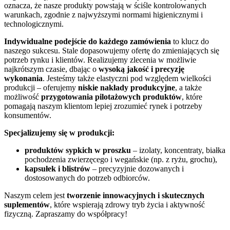
oznacza, że nasze produkty powstają w ściśle kontrolowanych
warunkach, zgodnie z najwyższymi normami higienicznymi i
technologicznymi.
Indywidualne podejście do każdego zamówienia
to klucz do
naszego sukcesu. Stale dopasowujemy ofertę do zmieniających się
potrzeb rynku i klientów. Realizujemy zlecenia w możliwie
najkrótszym czasie, dbając o
wysoką jakość i precyzję
wykonania
. Jesteśmy także elastyczni pod względem wielkości
produkcji – oferujemy
niskie nakłady produkcyjne
, a także
możliwość
przygotowania pilotażowych produktów
, które
pomagają naszym klientom lepiej zrozumieć rynek i potrzeby
konsumentów.
Specjalizujemy się w produkcji:
produktów sypkich w proszku
– izolaty, koncentraty, białka
pochodzenia zwierzęcego i wegańskie (np. z ryżu, grochu),
kapsułek i blistrów
– precyzyjnie dozowanych i
dostosowanych do potrzeb odbiorców.
Naszym celem jest
tworzenie innowacyjnych i skutecznych
suplementów
, które wspierają zdrowy tryb życia i aktywność
fizyczną. Zapraszamy do współpracy!