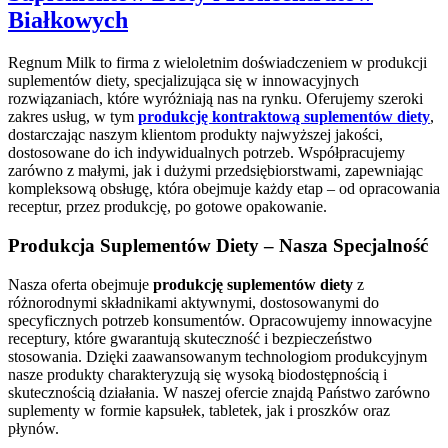
Białkowych
Regnum Milk to firma z wieloletnim doświadczeniem w produkcji
suplementów diety, specjalizująca się w innowacyjnych
rozwiązaniach, które wyróżniają nas na rynku. Oferujemy szeroki
zakres usług, w tym
produkcję kontraktową suplementów diety
,
dostarczając naszym klientom produkty najwyższej jakości,
dostosowane do ich indywidualnych potrzeb. Współpracujemy
zarówno z małymi, jak i dużymi przedsiębiorstwami, zapewniając
kompleksową obsługę, która obejmuje każdy etap – od opracowania
receptur, przez produkcję, po gotowe opakowanie.
Produkcja Suplementów Diety – Nasza Specjalność
Nasza oferta obejmuje
produkcję suplementów diety
z
różnorodnymi składnikami aktywnymi, dostosowanymi do
specyficznych potrzeb konsumentów. Opracowujemy innowacyjne
receptury, które gwarantują skuteczność i bezpieczeństwo
stosowania. Dzięki zaawansowanym technologiom produkcyjnym
nasze produkty charakteryzują się wysoką biodostępnością i
skutecznością działania. W naszej ofercie znajdą Państwo zarówno
suplementy w formie kapsułek, tabletek, jak i proszków oraz
płynów.