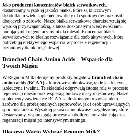
Jako
producent koncentratów białek serwatkowych
,
dostarczamy wysokiej jakości białka, które są kluczowym
składnikiem wielu suplementów diety dla sportowców oraz osób
dbających o zdrowie. Nasze białka serwatkowe charakteryzują się
wysoką przyswajalnością, a także doskonałymi właściwościami
budującymi i regeneracyjnymi dla mięśni. Koncentrat białek
serwatkowych to idealne rozwiązanie dla osób aktywnych, które
potrzebują efektywnego wsparcia w procesie regeneracji i
rozbudowy tkanki mięśniowej.
Branched Chain Amino Acids – Wsparcie dla
Twoich Mięśni
W Regnum Milk oferujemy produkty bogate w
branched chain
amino acids (BCAA)
– kluczowe aminokwasy, takie jak leucyna,
izoleucyna i walina. Te składniki odgrywają istotną rolę w procesie
regeneracji mięśni oraz wspierają budowę masy mięśniowej. Nasze
suplementy zawierające BCAA są doskonałym rozwiązaniem
zarówno dla profesjonalnych sportowców, jak i osób uprawiających
sport amatorsko. Wysokiej jakości aminokwasy rozgałęzione, które
dostarczamy, wspomagają procesy anaboliczne oraz skracają czas
regeneracji mięśni po intensywnym treningu.
Dlaczego Warto Wybrać Regnum Milk?