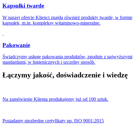
Kapsułki twarde
W naszej ofercie Klienci znajdą również produkty twarde, w formie
kapsułek, m.in. kompleksy witaminowo-mineralne.
Pakowanie
Świadczymy usługę pakowania produktów, zgodnie z najwyższymi
standardami, w higienicznych i szczelny sposób.
Łączymy jakość, doświadczenie i wiedzę
Na zamówienie Klienta produkujemy już od 100 sztuk.
Posiadamy niezbędne certyfikaty np. ISO 9001:2015