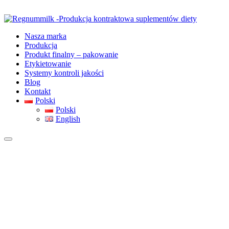
Nasza marka
Produkcja
Produkt finalny – pakowanie
Etykietowanie
Systemy kontroli jakości
Blog
Kontakt
Polski
Polski
English
Witamy Regnummilk
Profesjonalne wsparcie w stworzeniu
własnej linii suplementów - od pomysłu do