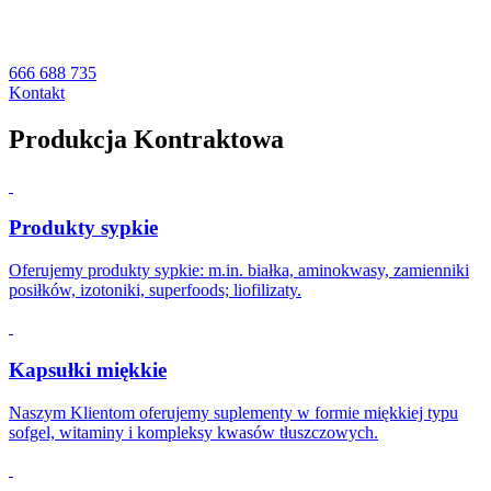
produktu!
666 688 735
Kontakt
Produkcja Kontraktowa
Produkty sypkie
Oferujemy produkty sypkie: m.in. białka, aminokwasy, zamienniki
posiłków, izotoniki, superfoods; liofilizaty.
Kapsułki miękkie
Naszym Klientom oferujemy suplementy w formie miękkiej typu
sofgel, witaminy i kompleksy kwasów tłuszczowych.