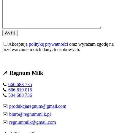
Akceptuję
politykę prywatności
oraz wyrażam zgodę na
przetwarzanie moich danych osobowych.
📌 Regnum Milk
📞
666 688 735
📞
666 619 015
📞
504 688 736
✉️
produkcjaregnum@gmail.com
✉️
biuro@regnummilk.pl
✉️
regnummilk@gmail.com